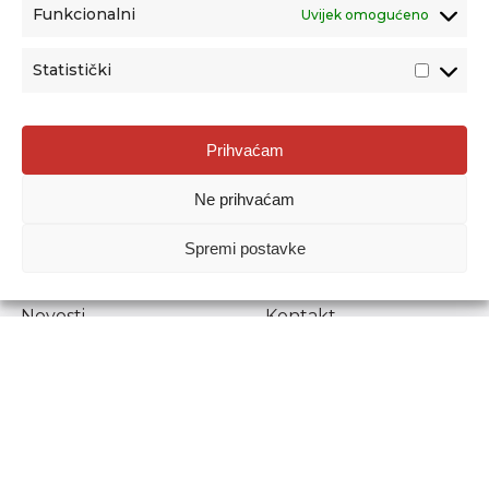
Funkcionalni
Uvijek omogućeno
Statistički
Agencija za odgoj i obrazovanje
Prihvaćam
Donje Svetice 38, 10000 Zagreb
Ne prihvaćam
MATIČNI BROJ:
1778129
OIB:
72193628411
Spremi postavke
Prenošenje sadržaja dopušteno je uz navođenje izvora.
Novosti
Kontakt
Stručni ispiti
Pristup informacijama
Propisi i dokumenti
Zaštita osobnih
podataka
Povjerljiva osoba za
unutarnje prijavljivanje
nepravilnosti
Etički povjerenik