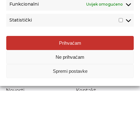
Funkcionalni
Uvijek omogućeno
Statistički
Agencija za odgoj i obrazovanje
Prihvaćam
Donje Svetice 38, 10000 Zagreb
Ne prihvaćam
MATIČNI BROJ:
1778129
OIB:
72193628411
Spremi postavke
Prenošenje sadržaja dopušteno je uz navođenje izvora.
Novosti
Kontakt
Stručni ispiti
Pristup informacijama
Propisi i dokumenti
Zaštita osobnih
podataka
Povjerljiva osoba za
unutarnje prijavljivanje
nepravilnosti
Etički povjerenik