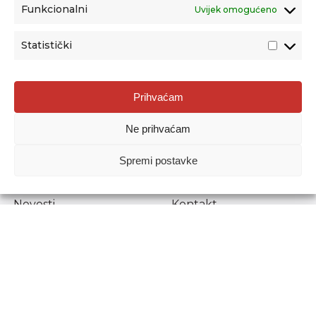
Funkcionalni
Uvijek omogućeno
Statistički
Agencija za odgoj i obrazovanje
Prihvaćam
Donje Svetice 38, 10000 Zagreb
Ne prihvaćam
MATIČNI BROJ:
1778129
OIB:
72193628411
Spremi postavke
Prenošenje sadržaja dopušteno je uz navođenje izvora.
Novosti
Kontakt
Stručni ispiti
Pristup informacijama
Propisi i dokumenti
Zaštita osobnih
podataka
Povjerljiva osoba za
unutarnje prijavljivanje
nepravilnosti
Etički povjerenik