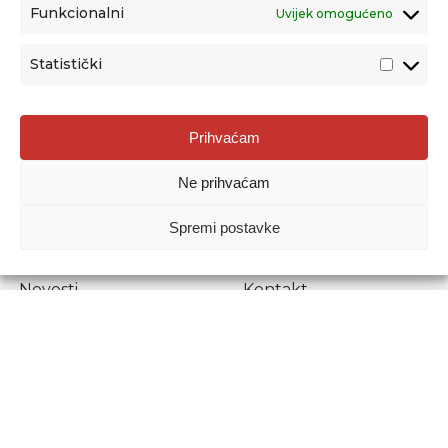
Funkcionalni
Uvijek omogućeno
Statistički
Agencija za odgoj i obrazovanje
Prihvaćam
Donje Svetice 38, 10000 Zagreb
Ne prihvaćam
MATIČNI BROJ:
1778129
OIB:
72193628411
Spremi postavke
Prenošenje sadržaja dopušteno je uz navođenje izvora.
Novosti
Kontakt
Stručni ispiti
Pristup informacijama
Propisi i dokumenti
Zaštita osobnih
podataka
Povjerljiva osoba za
unutarnje prijavljivanje
nepravilnosti
Etički povjerenik