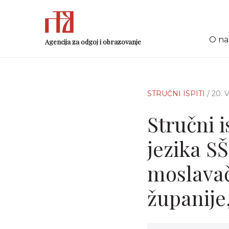
O n
Agencija za odgoj i obrazovanje
STRUČNI ISPITI
/ 20.
Stručni i
jezika S
moslavač
županije,