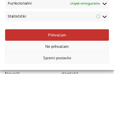
Funkcionalni
Uvijek omogućeno
Statistički
Agencija za odgoj i obrazovanje
Prihvaćam
Donje Svetice 38, 10000 Zagreb
Ne prihvaćam
MATIČNI BROJ:
1778129
OIB:
72193628411
Spremi postavke
Prenošenje sadržaja dopušteno je uz navođenje izvora.
Novosti
Kontakt
Stručni ispiti
Pristup informacijama
Propisi i dokumenti
Zaštita osobnih
podataka
Povjerljiva osoba za
unutarnje prijavljivanje
nepravilnosti
Etički povjerenik