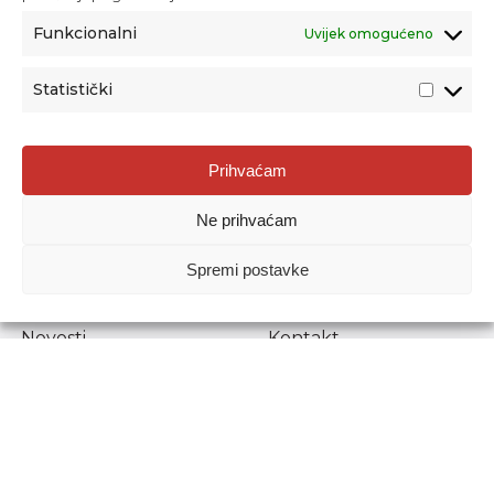
Funkcionalni
Uvijek omogućeno
Statistički
Agencija za odgoj i obrazovanje
Prihvaćam
Donje Svetice 38, 10000 Zagreb
Ne prihvaćam
MATIČNI BROJ:
1778129
OIB:
72193628411
Spremi postavke
Prenošenje sadržaja dopušteno je uz navođenje izvora.
Novosti
Kontakt
Stručni ispiti
Pristup informacijama
Propisi i dokumenti
Zaštita osobnih
podataka
Povjerljiva osoba za
unutarnje prijavljivanje
nepravilnosti