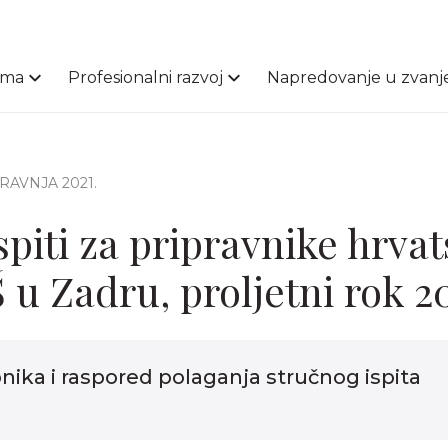
ama
Profesionalni razvoj
Napredovanje u zvanj
 TRAVNJA 2021.
spiti za pripravnike hrva
 u Zadru, proljetni rok 2
pnika i raspored polaganja stručnog ispita