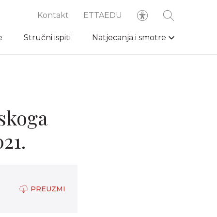
Kontakt
ETTAEDU
e
Stručni ispiti
Natjecanja i smotre
tskoga
021.
PREUZMI