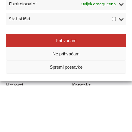
Funkcionalni
Uvijek omogućeno
Statistički
Agencija za odgoj i obrazovanje
Prihvaćam
Donje Svetice 38, 10000 Zagreb
Ne prihvaćam
MATIČNI BROJ:
1778129
OIB:
72193628411
Spremi postavke
Prenošenje sadržaja dopušteno je uz navođenje izvora.
Novosti
Kontakt
Stručni ispiti
Pristup informacijama
Propisi i dokumenti
Zaštita osobnih
podataka
Povjerljiva osoba za
unutarnje prijavljivanje
nepravilnosti
Etički povjerenik