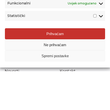
Funkcionalni
Uvijek omogućeno
Statistički
Agencija za odgoj i obrazovanje
Prihvaćam
Donje Svetice 38, 10000 Zagreb
Ne prihvaćam
MATIČNI BROJ:
1778129
OIB:
72193628411
Spremi postavke
Prenošenje sadržaja dopušteno je uz navođenje izvora.
Novosti
Kontakt
Stručni ispiti
Pristup informacijama
Propisi i dokumenti
Zaštita osobnih
podataka
Povjerljiva osoba za
unutarnje prijavljivanje
nepravilnosti
Etički povjerenik