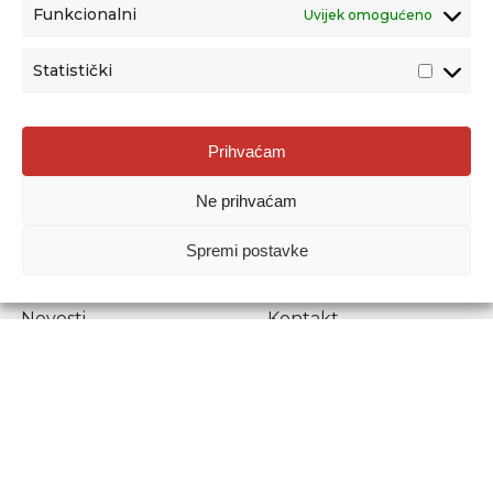
Funkcionalni
Uvijek omogućeno
Statistički
Agencija za odgoj i obrazovanje
Prihvaćam
Donje Svetice 38, 10000 Zagreb
Ne prihvaćam
MATIČNI BROJ:
1778129
OIB:
72193628411
Spremi postavke
Prenošenje sadržaja dopušteno je uz navođenje izvora.
Novosti
Kontakt
Stručni ispiti
Pristup informacijama
Propisi i dokumenti
Zaštita osobnih
podataka
Povjerljiva osoba za
unutarnje prijavljivanje
nepravilnosti
Etički povjerenik