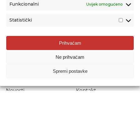
Funkcionalni
Uvijek omogućeno
Statistički
Agencija za odgoj i obrazovanje
Prihvaćam
Donje Svetice 38, 10000 Zagreb
Ne prihvaćam
MATIČNI BROJ:
1778129
OIB:
72193628411
Spremi postavke
Prenošenje sadržaja dopušteno je uz navođenje izvora.
Novosti
Kontakt
Stručni ispiti
Pristup informacijama
Propisi i dokumenti
Zaštita osobnih
podataka
Povjerljiva osoba za
unutarnje prijavljivanje
nepravilnosti
Etički povjerenik