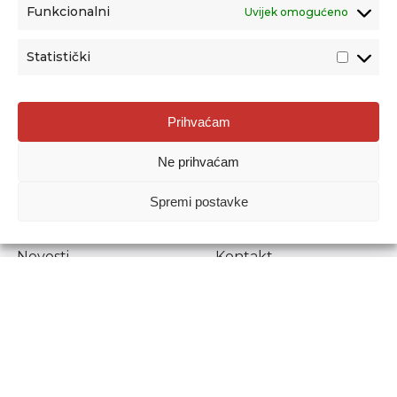
Funkcionalni
Uvijek omogućeno
Statistički
Agencija za odgoj i obrazovanje
Prihvaćam
Donje Svetice 38, 10000 Zagreb
Ne prihvaćam
MATIČNI BROJ:
1778129
OIB:
72193628411
Spremi postavke
Prenošenje sadržaja dopušteno je uz navođenje izvora.
Novosti
Kontakt
Stručni ispiti
Pristup informacijama
Propisi i dokumenti
Zaštita osobnih
podataka
Povjerljiva osoba za
unutarnje prijavljivanje
nepravilnosti
Etički povjerenik