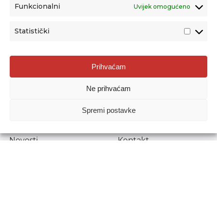
Funkcionalni
Uvijek omogućeno
Statistički
Agencija za odgoj i obrazovanje
Prihvaćam
Donje Svetice 38, 10000 Zagreb
Ne prihvaćam
MATIČNI BROJ:
1778129
OIB:
72193628411
Spremi postavke
Prenošenje sadržaja dopušteno je uz navođenje izvora.
Novosti
Kontakt
Stručni ispiti
Pristup informacijama
Propisi i dokumenti
Zaštita osobnih
podataka
Povjerljiva osoba za
unutarnje prijavljivanje
nepravilnosti
Etički povjerenik