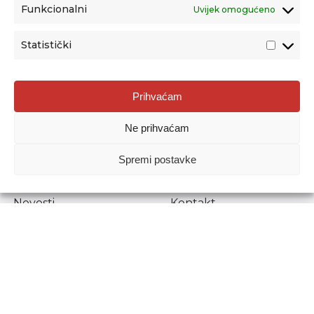
Funkcionalni
Uvijek omogućeno
Statistički
Agencija za odgoj i obrazovanje
Prihvaćam
Donje Svetice 38, 10000 Zagreb
Ne prihvaćam
MATIČNI BROJ:
1778129
OIB:
72193628411
Spremi postavke
Prenošenje sadržaja dopušteno je uz navođenje izvora.
Novosti
Kontakt
Stručni ispiti
Pristup informacijama
Propisi i dokumenti
Zaštita osobnih
podataka
Povjerljiva osoba za
unutarnje prijavljivanje
nepravilnosti
Etički povjerenik