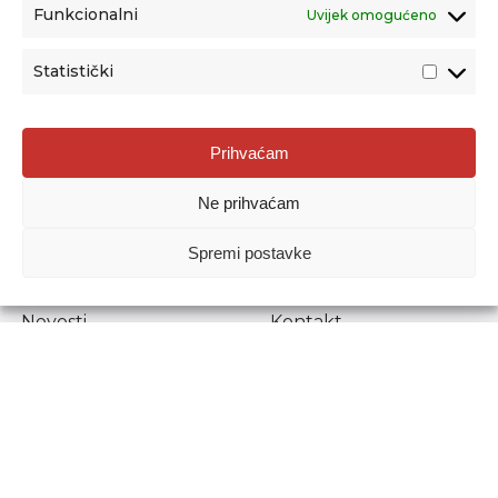
Funkcionalni
Uvijek omogućeno
Statistički
Agencija za odgoj i obrazovanje
Prihvaćam
Donje Svetice 38, 10000 Zagreb
Ne prihvaćam
MATIČNI BROJ:
1778129
OIB:
72193628411
Spremi postavke
Prenošenje sadržaja dopušteno je uz navođenje izvora.
Novosti
Kontakt
Stručni ispiti
Pristup informacijama
Propisi i dokumenti
Zaštita osobnih
podataka
Povjerljiva osoba za
unutarnje prijavljivanje
nepravilnosti
Etički povjerenik