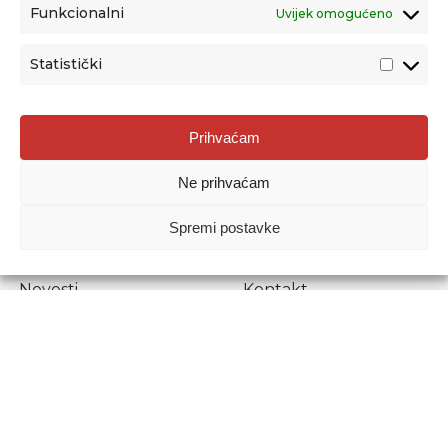
Funkcionalni
Uvijek omogućeno
Statistički
Agencija za odgoj i obrazovanje
Prihvaćam
Donje Svetice 38, 10000 Zagreb
Ne prihvaćam
MATIČNI BROJ:
1778129
OIB:
72193628411
Spremi postavke
Prenošenje sadržaja dopušteno je uz navođenje izvora.
Novosti
Kontakt
Stručni ispiti
Pristup informacijama
Propisi i dokumenti
Zaštita osobnih
podataka
Povjerljiva osoba za
unutarnje prijavljivanje
nepravilnosti
Etički povjerenik