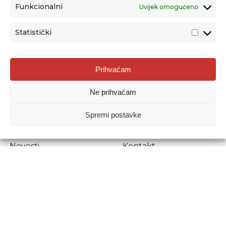
Funkcionalni
Uvijek omogućeno
Statistički
Agencija za odgoj i obrazovanje
Prihvaćam
Donje Svetice 38, 10000 Zagreb
Ne prihvaćam
MATIČNI BROJ:
1778129
OIB:
72193628411
Spremi postavke
Prenošenje sadržaja dopušteno je uz navođenje izvora.
Novosti
Kontakt
Stručni ispiti
Pristup informacijama
Propisi i dokumenti
Zaštita osobnih
podataka
Povjerljiva osoba za
unutarnje prijavljivanje
nepravilnosti
Etički povjerenik