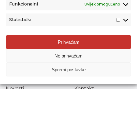
Funkcionalni
Uvijek omogućeno
Statistički
Agencija za odgoj i obrazovanje
Prihvaćam
Donje Svetice 38, 10000 Zagreb
Ne prihvaćam
MATIČNI BROJ:
1778129
OIB:
72193628411
Spremi postavke
Prenošenje sadržaja dopušteno je uz navođenje izvora.
Novosti
Kontakt
Stručni ispiti
Pristup informacijama
Propisi i dokumenti
Zaštita osobnih
podataka
Povjerljiva osoba za
unutarnje prijavljivanje
nepravilnosti
Etički povjerenik