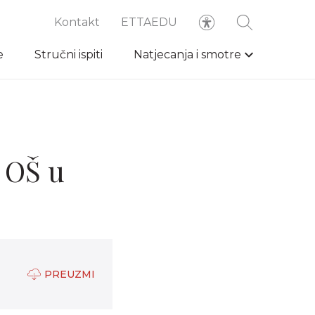
Kontakt
ETTAEDU
e
Stručni ispiti
Natjecanja i smotre
e OŠ u
PREUZMI