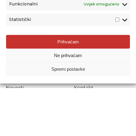
Funkcionalni
Uvijek omogućeno
Statistički
Agencija za odgoj i obrazovanje
Prihvaćam
Donje Svetice 38, 10000 Zagreb
Ne prihvaćam
MATIČNI BROJ:
1778129
OIB:
72193628411
Spremi postavke
Prenošenje sadržaja dopušteno je uz navođenje izvora.
Novosti
Kontakt
Stručni ispiti
Pristup informacijama
Propisi i dokumenti
Zaštita osobnih
podataka
Povjerljiva osoba za
unutarnje prijavljivanje
nepravilnosti
Etički povjerenik