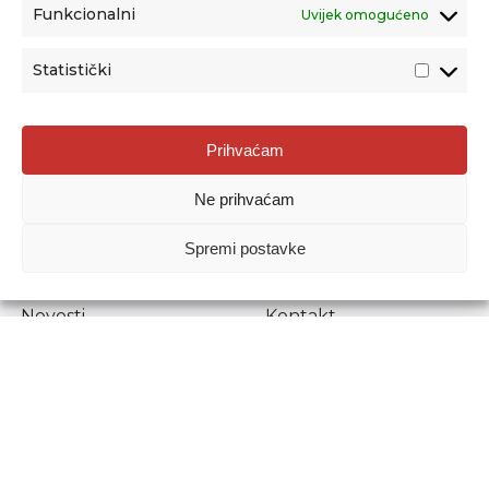
Funkcionalni
Uvijek omogućeno
Statistički
Agencija za odgoj i obrazovanje
Prihvaćam
Donje Svetice 38, 10000 Zagreb
Ne prihvaćam
MATIČNI BROJ:
1778129
OIB:
72193628411
Spremi postavke
Prenošenje sadržaja dopušteno je uz navođenje izvora.
Novosti
Kontakt
Stručni ispiti
Pristup informacijama
Propisi i dokumenti
Zaštita osobnih
podataka
Povjerljiva osoba za
unutarnje prijavljivanje
nepravilnosti
Etički povjerenik