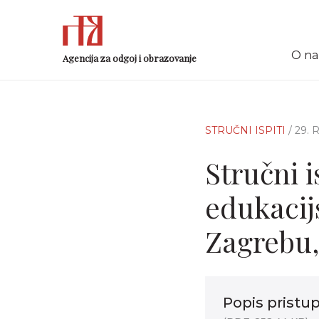
O n
Agencija za odgoj i obrazovanje
STRUČNI ISPITI
/ 29.
Stručni i
edukacij
Zagrebu,
Popis pristu