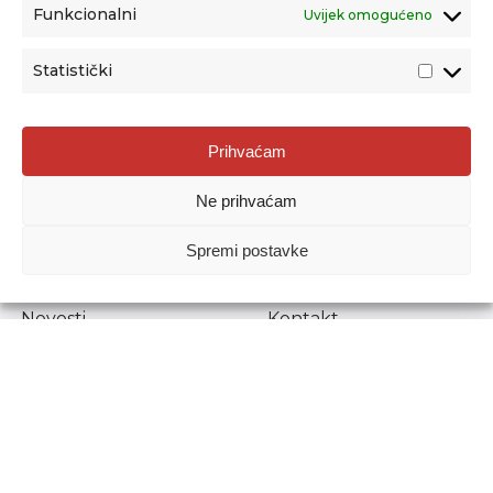
Funkcionalni
Uvijek omogućeno
Statistički
Agencija za odgoj i obrazovanje
Prihvaćam
Donje Svetice 38, 10000 Zagreb
Ne prihvaćam
MATIČNI BROJ:
1778129
OIB:
72193628411
Spremi postavke
Prenošenje sadržaja dopušteno je uz navođenje izvora.
Novosti
Kontakt
Stručni ispiti
Pristup informacijama
Propisi i dokumenti
Zaštita osobnih
podataka
Povjerljiva osoba za
unutarnje prijavljivanje
nepravilnosti
Etički povjerenik