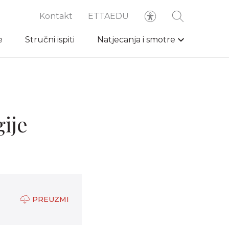
Kontakt
ETTAEDU
e
Stručni ispiti
Natjecanja i smotre
gije
PREUZMI