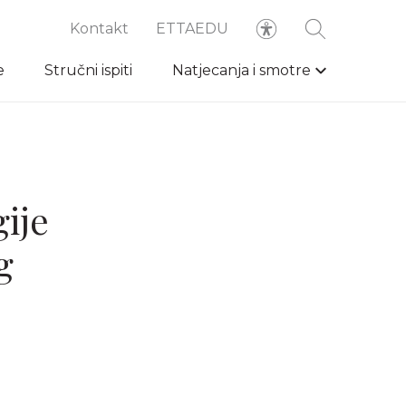
Kontakt
ETTAEDU
e
Stručni ispiti
Natjecanja i smotre
gije
g