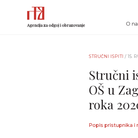
O n
Agencija za odgoj i obrazovanje
STRUČNI ISPITI
/ 15.
Stručni i
OŠ u Zag
roka 202
Popis pristupnika i