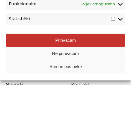
Funkcionalni
Uvijek omogućeno
Statistički
Agencija za odgoj i obrazovanje
Prihvaćam
Donje Svetice 38, 10000 Zagreb
Ne prihvaćam
MATIČNI BROJ:
1778129
OIB:
72193628411
Spremi postavke
Prenošenje sadržaja dopušteno je uz navođenje izvora.
Novosti
Kontakt
Stručni ispiti
Pristup informacijama
Propisi i dokumenti
Zaštita osobnih
podataka
Povjerljiva osoba za
unutarnje prijavljivanje
nepravilnosti
Etički povjerenik