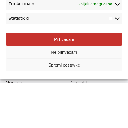
Funkcionalni
Uvijek omogućeno
Statistički
Agencija za odgoj i obrazovanje
Prihvaćam
Donje Svetice 38, 10000 Zagreb
Ne prihvaćam
MATIČNI BROJ:
1778129
OIB:
72193628411
Spremi postavke
Prenošenje sadržaja dopušteno je uz navođenje izvora.
Novosti
Kontakt
Stručni ispiti
Pristup informacijama
Propisi i dokumenti
Zaštita osobnih
podataka
Povjerljiva osoba za
unutarnje prijavljivanje
nepravilnosti
Etički povjerenik