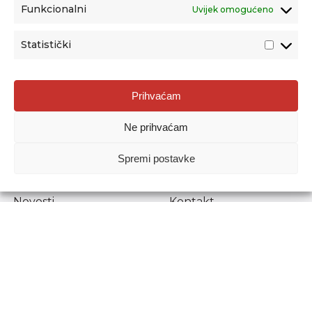
Funkcionalni
Uvijek omogućeno
Statistički
Agencija za odgoj i obrazovanje
Prihvaćam
Donje Svetice 38, 10000 Zagreb
Ne prihvaćam
MATIČNI BROJ:
1778129
OIB:
72193628411
Spremi postavke
Prenošenje sadržaja dopušteno je uz navođenje izvora.
Novosti
Kontakt
Stručni ispiti
Pristup informacijama
Propisi i dokumenti
Zaštita osobnih
podataka
Povjerljiva osoba za
unutarnje prijavljivanje
nepravilnosti
Etički povjerenik