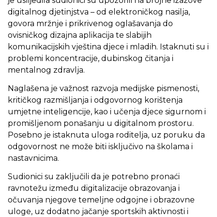
je uslijedila sudionici su upozorili na brojne izazove
digitalnog djetinjstva – od elektroničkog nasilja,
govora mržnje i prikrivenog oglašavanja do
ovisničkog dizajna aplikacija te slabijih
komunikacijskih vještina djece i mladih. Istaknuti su i
problemi koncentracije, dubinskog čitanja i
mentalnog zdravlja.
Naglašena je važnost razvoja medijske pismenosti,
kritičkog razmišljanja i odgovornog korištenja
umjetne inteligencije, kao i učenja djece sigurnom i
promišljenom ponašanju u digitalnom prostoru.
Posebno je istaknuta uloga roditelja, uz poruku da
odgovornost ne može biti isključivo na školama i
nastavnicima.
Sudionici su zaključili da je potrebno pronaći
ravnotežu između digitalizacije obrazovanja i
očuvanja njegove temeljne odgojne i obrazovne
uloge, uz dodatno jačanje sportskih aktivnosti i