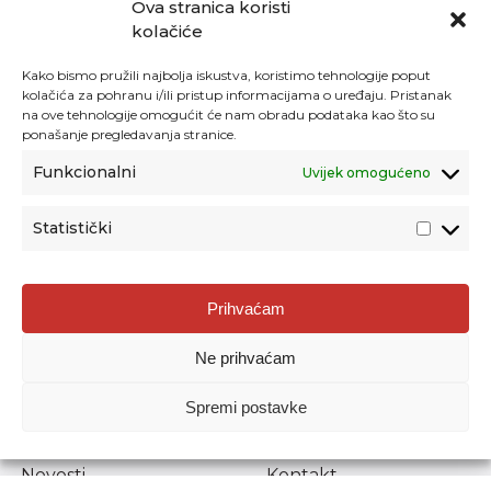
Ova stranica koristi
kolačiće
Kako bismo pružili najbolja iskustva, koristimo tehnologije poput
kolačića za pohranu i/ili pristup informacijama o uređaju. Pristanak
na ove tehnologije omogućit će nam obradu podataka kao što su
ponašanje pregledavanja stranice.
Funkcionalni
Uvijek omogućeno
Statistički
Agencija za odgoj i obrazovanje
Prihvaćam
Donje Svetice 38, 10000 Zagreb
Ne prihvaćam
MATIČNI BROJ:
1778129
OIB:
72193628411
Spremi postavke
Prenošenje sadržaja dopušteno je uz navođenje izvora.
Novosti
Kontakt