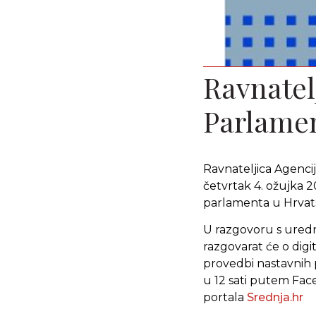
Ravnatel
Parlamen
Ravnateljica Agenci
četvrtak 4. ožujka 
parlamenta u Hrvatsk
U razgovoru s ured
razgovarat će o digi
provedbi nastavnih 
u 12 sati putem Fac
portala
Srednja.hr