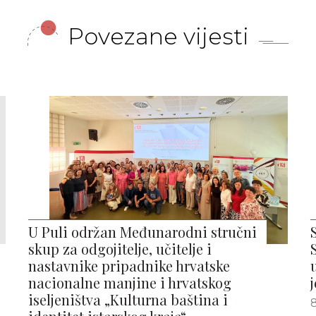
Povezane vijesti
U Puli održan Međunarodni stručni
skup za odgojitelje, učitelje i
nastavnike pripadnike hrvatske
nacionalne manjine i hrvatskog
iseljeništva „Kulturna baština i
8