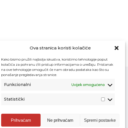
Ova stranica koristi kolačiće
Kako bismo pružili najbolja iskustva, koristimo tehnologije poput
kolačića za pohranu i/ili pristup informacijama o uređaju. Pristanak
na ove tehnologije omogućit će nam obradu podataka kao što su
ponašanje pregledavanja stranice.
Funkcionalni
Uvijek omogućeno
Kontakt
Pristup informacijama
Statistički
Zaštita osobnih podataka
Povjerljiva osoba za unutarnje prijavljivanje
nepravilnosti
Prihvaćam
Ne prihvaćam
Spremi postavke
Etički povjerenik Agencije za odgoj i