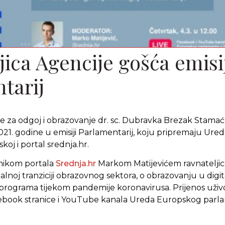
jica Agencije gošća emisi
tarij
je za odgoj i obrazovanje dr. sc. Dubravka Brezak Stamać
2021. godine u emisiji Parlamentarij, koju pripremaju Ur
oj i portal srednja.hr.
nikom portala
Srednja.hr
Markom Matijevićem ravnateljic
talnoj tranziciji obrazovnog sektora, o obrazovanju u digi
programa tijekom pandemije koronavirusa. Prijenos uživo
ebook stranice i YouTube kanala Ureda Europskog parla