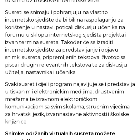
to samo uz troškove internetske veze.
Susreti se snimaju i pohranjuju na vlastito
internetsko sjedište da bi bili na raspolaganju za
korištenje u nastavi, poticali diskusiju učenika na
forumu u sklopu internetskog sjedišta projekta i
izvan termina susreta. Također će se izraditi
internetsko sjedište za predstavljanje i objavu
snimki susreta, pripremljenih tekstova, životopisa
pisca i drugih relevantnih tekstova te za diskusiju
učitelja, nastavnika i učenika.
Svaki susret i cijeli program najavljuje se i predstavlja
u tiskanim i elektroničkim medijima, društvenim
mrežama te izravnom elektroničkom
komunikacijom sa svim školama, stručnim vijećima
za hrvatski jezik, izvannastavne aktivnosti i školske
knjižnice.
Snimke održanih virtualnih susreta možete