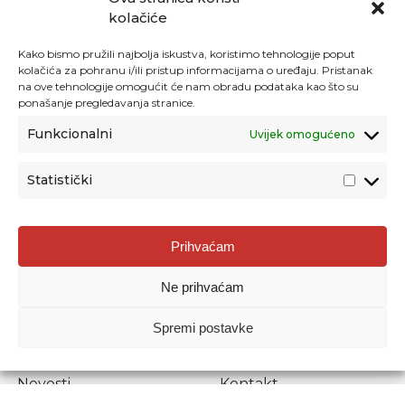
kolačiće
Kako bismo pružili najbolja iskustva, koristimo tehnologije poput
kolačića za pohranu i/ili pristup informacijama o uređaju. Pristanak
na ove tehnologije omogućit će nam obradu podataka kao što su
ponašanje pregledavanja stranice.
Funkcionalni
Uvijek omogućeno
Statistički
Agencija za odgoj i obrazovanje
Prihvaćam
Donje Svetice 38, 10000 Zagreb
Ne prihvaćam
MATIČNI BROJ:
1778129
OIB:
72193628411
Spremi postavke
Prenošenje sadržaja dopušteno je uz navođenje izvora.
Novosti
Kontakt