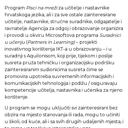
Program
Pisci na mreži
za učitelje i nastavnike
hrvatskoga jezika, ali i za sve ostale zainteresirane
učitelje, nastavnike, stručne suradnike, odgajatelje i
ravnatelje Agencija za odgoj i obrazovanje organizira
i provodi u okviru Microsoftova programa
Suradnici
u učenju
(
Partners in Learning)
– projekti
inovativnog korištenja IKT-a u obrazovanju – i u
suradnji s Aquilonisom, koji prije, tijekom i poslije
susreta pruža tehničku i organizacijsku podršku
zainteresiranim sudionicima susreta čime se
promovira upotreba suvremenih informacijskih i
komunikacijskih tehnologija i podižu / osiguravaju
kompetencije učitelja, nastavnika i učenika za njeno
korištenje.
U program se mogu uključiti svi zainteresirani bez
obzira na mjesto stanovanja ili rada, mogu to učiniti
u školi, od kuće, ali i sa svih drugih udaljenih mjesta, i