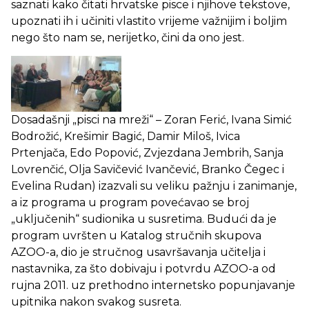
saznati kako čitati hrvatske pisce i njihove tekstove,
upoznati ih i učiniti vlastito vrijeme važnijim i boljim
nego što nam se, nerijetko, čini da ono jest.
Dosadašnji „pisci na mreži“ – Zoran Ferić, Ivana Simić
Bodrožić, Krešimir Bagić, Damir Miloš, Ivica
Prtenjača, Edo Popović, Zvjezdana Jembrih, Sanja
Lovrenčić, Olja Savičević Ivančević, Branko Čegec i
Evelina Rudan) izazvali su veliku pažnju i zanimanje,
a iz programa u program povećavao se broj
„uključenih“ sudionika u susretima. Budući da je
program uvršten u Katalog stručnih skupova
AZOO-a, dio je stručnog usavršavanja učitelja i
nastavnika, za što dobivaju i potvrdu AZOO-a od
rujna 2011. uz prethodno internetsko popunjavanje
upitnika nakon svakog susreta.