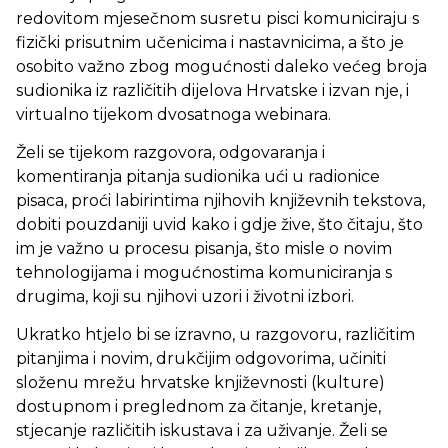
redovitom mjesečnom susretu pisci komuniciraju s
fizički prisutnim učenicima i nastavnicima, a što je
osobito važno zbog mogućnosti daleko većeg broja
sudionika iz različitih dijelova Hrvatske i izvan nje, i
virtualno tijekom dvosatnoga webinara.
Želi se tijekom razgovora, odgovaranja i
komentiranja pitanja sudionika ući u radionice
pisaca, proći labirintima njihovih književnih tekstova,
dobiti pouzdaniji uvid kako i gdje žive, što čitaju, što
im je važno u procesu pisanja, što misle o novim
tehnologijama i mogućnostima komuniciranja s
drugima, koji su njihovi uzori i životni izbori.
Ukratko htjelo bi se izravno, u razgovoru, različitim
pitanjima i novim, drukčijim odgovorima, učiniti
složenu mrežu hrvatske književnosti (kulture)
dostupnom i preglednom za čitanje, kretanje,
stjecanje različitih iskustava i za uživanje. Želi se