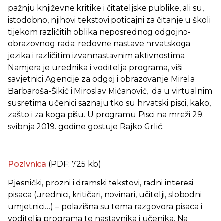
pažnju književne kritike i čitateljske publike, ali su,
istodobno, njihovi tekstovi poticajni za čitanje u školi
tijekom različitih oblika neposrednog odgojno-
obrazovnog rada: redovne nastave hrvatskoga
jezika i različitim izvannastavnim aktivnostima.
Namjera je urednika i voditelja programa, viši
savjetnici Agencije za odgoj i obrazovanje Mirela
Barbaroša-Šikić i Miroslav Mićanović, da u virtualnim
susretima učenici saznaju tko su hrvatski pisci, kako,
zašto i za koga pišu. U programu Pisci na mreži 29.
svibnja 2019. godine gostuje Rajko Grlić.
Pozivnica
(PDF: 725 kb)
Pjesnički, prozni i dramski tekstovi, radni interesi
pisaca (urednici, kritičari, novinari, učitelji, slobodni
umjetnici…) – polazišna su tema razgovora pisaca i
voditelja programa te nastavnika i učenika. Na