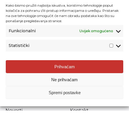
Kako bismo pružili najbolja iskustva, koristimo tehnologije poput
kolačića za pohranu i/ili pristup informacijama o uređaju. Pristanak
na ove tehnologije omogućit će nam obradu podataka kao što su
ponašanje pregledavanja stranice.
Funkcionalni
Uvijek omogućeno
Statistički
Agencija za odgoj i obrazovanje
Prihvaćam
Donje Svetice 38, 10000 Zagreb
Ne prihvaćam
MATIČNI BROJ:
1778129
OIB:
72193628411
Spremi postavke
Prenošenje sadržaja dopušteno je uz navođenje izvora.
Novosti
Kontakt
Stručni ispiti
Pristup informacijama
Propisi i dokumenti
Zaštita osobnih