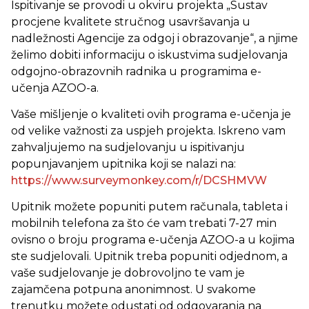
Ispitivanje se provodi u okviru projekta „Sustav
procjene kvalitete stručnog usavršavanja u
nadležnosti Agencije za odgoj i obrazovanje“, a njime
želimo dobiti informaciju o iskustvima sudjelovanja
odgojno-obrazovnih radnika u programima e-
učenja AZOO-a.
Vaše mišljenje o kvaliteti ovih programa e-učenja je
od velike važnosti za uspjeh projekta. Iskreno vam
zahvaljujemo na sudjelovanju u ispitivanju
popunjavanjem upitnika koji se nalazi na:
https://www.surveymonkey.com/r/DCSHMVW
Upitnik možete popuniti putem računala, tableta i
mobilnih telefona za što će vam trebati 7-27 min
ovisno o broju programa e-učenja AZOO-a u kojima
ste sudjelovali. Upitnik treba popuniti odjednom, a
vaše sudjelovanje je dobrovoljno te vam je
zajamčena potpuna anonimnost. U svakome
trenutku možete odustati od odgovaranja na