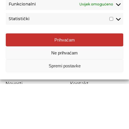
Funkcionalni
Uvijek omogućeno
Statistički
Agencija za odgoj i obrazovanje
Prihvaćam
Donje Svetice 38, 10000 Zagreb
Ne prihvaćam
MATIČNI BROJ:
1778129
OIB:
72193628411
Spremi postavke
Prenošenje sadržaja dopušteno je uz navođenje izvora.
Novosti
Kontakt
Stručni ispiti
Pristup informacijama
Propisi i dokumenti
Zaštita osobnih
podataka
Povjerljiva osoba za
unutarnje prijavljivanje
nepravilnosti
Etički povjerenik