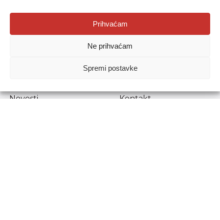
Agencija za odgoj i obrazovanje
Prihvaćam
Donje Svetice 38, 10000 Zagreb
Ne prihvaćam
MATIČNI BROJ:
1778129
OIB:
72193628411
Spremi postavke
Prenošenje sadržaja dopušteno je uz navođenje izvora.
Novosti
Kontakt
Stručni ispiti
Pristup informacijama
Propisi i dokumenti
Zaštita osobnih
podataka
Povjerljiva osoba za
unutarnje prijavljivanje
nepravilnosti
Etički povjerenik
Agencije za odgoj i
obrazovanje