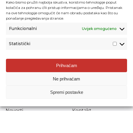
Kako bismo pružili najbolja iskustva, koristimo tehnologije poput
kolačića za pohranu i/ili pristup informacijama o uređaju. Pristanak
na ove tehnologije omogućit će nam obradu podataka kao što su
ponašanje pregledavanja stranice.
Funkcionalni
Uvijek omogućeno
Statistički
Agencija za odgoj i obrazovanje
Prihvaćam
Donje Svetice 38, 10000 Zagreb
Ne prihvaćam
MATIČNI BROJ:
1778129
OIB:
72193628411
Spremi postavke
Prenošenje sadržaja dopušteno je uz navođenje izvora.
Novosti
Kontakt
Stručni ispiti
Pristup informacijama
Propisi i dokumenti
Zaštita osobnih
podataka