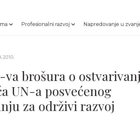
ama
Profesionalni razvoj
Napredovanje u zvanj
A 2010.
a brošura o ostvarivan
ća UN-a posvećenog
nju za održivi razvoj