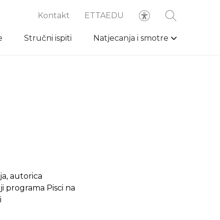
Kontakt
ETTAEDU
e
Stručni ispiti
Natjecanja i smotre
ja, autorica
lji programa Pisci na
i