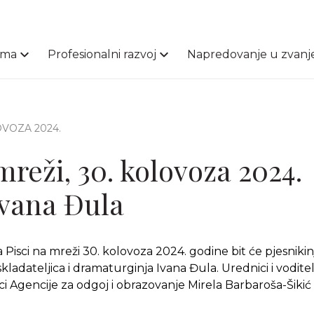
ama
Profesionalni razvoj
Napredovanje u zvanj
LOVOZA 2024.
mreži, 30. kolovoza 2024.
Ivana Đula
Pisci na mreži 30. kolovoza 2024. godine bit će pjesnikin
skladateljica i dramaturginja Ivana Đula. Urednici i vodite
ici Agencije za odgoj i obrazovanje Mirela Barbaroša-Šikić 