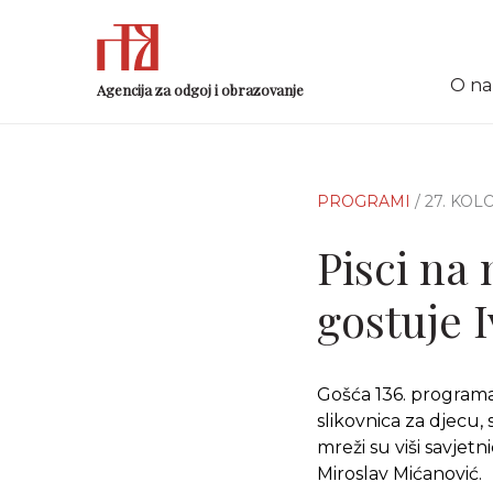
O n
Agencija za odgoj i obrazovanje
PROGRAMI
/ 27. KO
Pisci na 
gostuje 
Gošća 136. programa 
slikovnica za djecu, 
mreži su viši savjetn
Miroslav Mićanović.