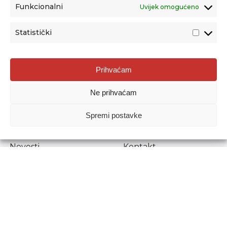
Funkcionalni
Uvijek omogućeno
Statistički
Agencija za odgoj i obrazovanje
Prihvaćam
Donje Svetice 38, 10000 Zagreb
Ne prihvaćam
MATIČNI BROJ:
1778129
OIB:
72193628411
Spremi postavke
Prenošenje sadržaja dopušteno je uz navođenje izvora.
Novosti
Kontakt
Stručni ispiti
Pristup informacijama
Propisi i dokumenti
Zaštita osobnih
podataka
Povjerljiva osoba za
unutarnje prijavljivanje
nepravilnosti
Etički povjerenik