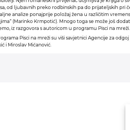
itelji. Njen romaneskni prvijenac dojmljiva je knjiga o s
, od ljubavnih preko rodbinskih pa do prijateljskih pri
aljne analize ponajprije položaj žena u različitim vremens
ima“ (Marinko Krmpotić). Mnogo toga se može još dodat
emo, iz razgovora s autoricom u programu Pisci na mreži.
programa Pisci na mreži su viši savjetnici Agencije za odgoj
ić i Miroslav Mićanović.