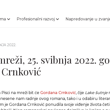
ama
Profesionalni razvoj
Napredovanje u zvanj
BNJA 2022.
mreži, 25. svibnja 2022. g
 Crnković
Pisci na mreži bit će
Gordana Crnković
, čije
Lake šutnje
n
nesene nam radnje ovog romana, tako i u odabiru litera
m je Gordana Crnković ponudila svoje viđenje života četi