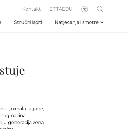
Kontakt
ETTAEDU
e
Stručni ispiti
Natjecanja i smotre
ostuje
isu „nimalo lagane,
rnog načina
riju generacija žena