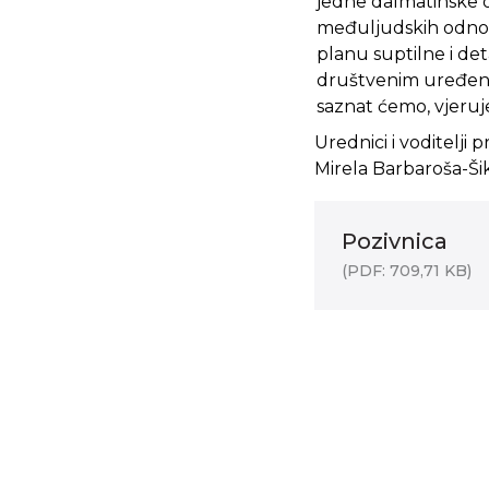
jedne dalmatinske ob
međuljudskih odnosa
planu suptilne i det
društvenim uređenj
saznat ćemo, vjeruj
Urednici i voditelji 
Mirela Barbaroša-Šik
Pozivnica
(PDF: 709,71 KB)