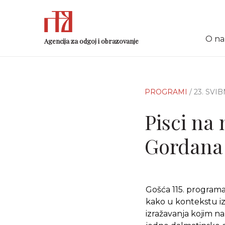
O n
Agencija za odgoj i obrazovanje
PROGRAMI
/ 23. SVI
Pisci na 
Gordana
Gošća 115. programa 
kako u kontekstu iz
izražavanja kojim na