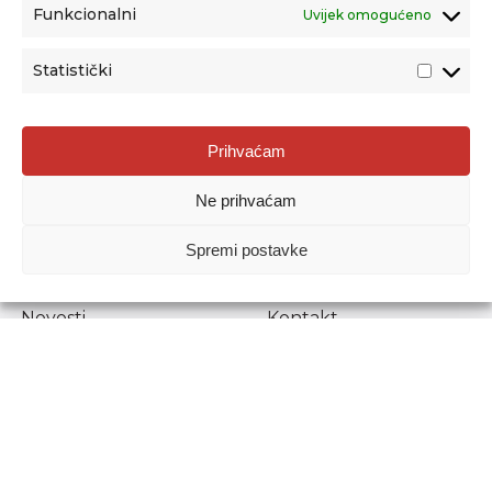
Funkcionalni
Uvijek omogućeno
Statistički
Agencija za odgoj i obrazovanje
Prihvaćam
Donje Svetice 38, 10000 Zagreb
Ne prihvaćam
MATIČNI BROJ:
1778129
OIB:
72193628411
Spremi postavke
Prenošenje sadržaja dopušteno je uz navođenje izvora.
Novosti
Kontakt
Stručni ispiti
Pristup informacijama
Propisi i dokumenti
Zaštita osobnih
podataka
Povjerljiva osoba za
unutarnje prijavljivanje
nepravilnosti
Etički povjerenik