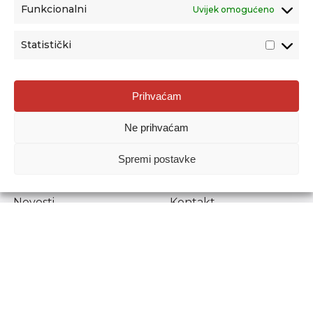
Funkcionalni
Uvijek omogućeno
Statistički
Agencija za odgoj i obrazovanje
Prihvaćam
Donje Svetice 38, 10000 Zagreb
Ne prihvaćam
MATIČNI BROJ:
1778129
OIB:
72193628411
Spremi postavke
Prenošenje sadržaja dopušteno je uz navođenje izvora.
Novosti
Kontakt
Stručni ispiti
Pristup informacijama
Propisi i dokumenti
Zaštita osobnih
podataka
Povjerljiva osoba za
unutarnje prijavljivanje
nepravilnosti
Etički povjerenik