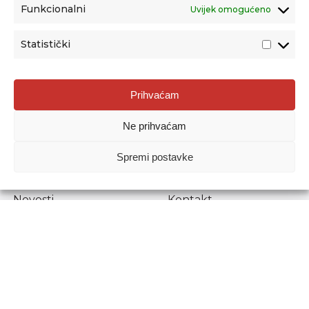
Funkcionalni
Uvijek omogućeno
Statistički
Agencija za odgoj i obrazovanje
Prihvaćam
Donje Svetice 38, 10000 Zagreb
Ne prihvaćam
MATIČNI BROJ:
1778129
OIB:
72193628411
Spremi postavke
Prenošenje sadržaja dopušteno je uz navođenje izvora.
Novosti
Kontakt
Stručni ispiti
Pristup informacijama
Propisi i dokumenti
Zaštita osobnih
podataka
Povjerljiva osoba za
unutarnje prijavljivanje
nepravilnosti
Etički povjerenik