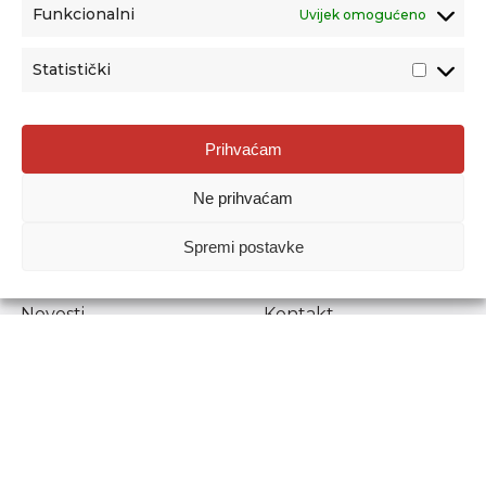
Funkcionalni
Uvijek omogućeno
Statistički
Agencija za odgoj i obrazovanje
Prihvaćam
Donje Svetice 38, 10000 Zagreb
Ne prihvaćam
MATIČNI BROJ:
1778129
OIB:
72193628411
Spremi postavke
Prenošenje sadržaja dopušteno je uz navođenje izvora.
Novosti
Kontakt
Stručni ispiti
Pristup informacijama
Propisi i dokumenti
Zaštita osobnih
podataka
Povjerljiva osoba za
unutarnje prijavljivanje
nepravilnosti
Etički povjerenik