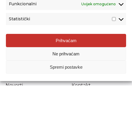
Funkcionalni
Uvijek omogućeno
Statistički
Agencija za odgoj i obrazovanje
Prihvaćam
Donje Svetice 38, 10000 Zagreb
Ne prihvaćam
MATIČNI BROJ:
1778129
OIB:
72193628411
Spremi postavke
Prenošenje sadržaja dopušteno je uz navođenje izvora.
Novosti
Kontakt
Stručni ispiti
Pristup informacijama
Propisi i dokumenti
Zaštita osobnih
podataka
Povjerljiva osoba za
unutarnje prijavljivanje
nepravilnosti
Etički povjerenik