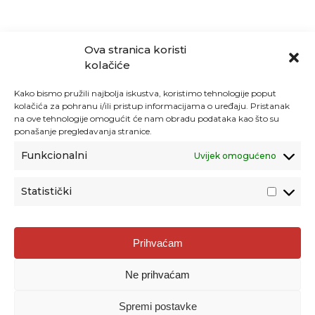
Ova stranica koristi
kolačiće
Kako bismo pružili najbolja iskustva, koristimo tehnologije poput
kolačića za pohranu i/ili pristup informacijama o uređaju. Pristanak
na ove tehnologije omogućit će nam obradu podataka kao što su
ponašanje pregledavanja stranice.
Funkcionalni
Uvijek omogućeno
Statistički
Agencija za odgoj i obrazovanje
Prihvaćam
Donje Svetice 38, 10000 Zagreb
Ne prihvaćam
MATIČNI BROJ:
1778129
OIB:
72193628411
Spremi postavke
Prenošenje sadržaja dopušteno je uz navođenje izvora.