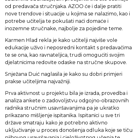
od predavača stručnjaka. AZOO će i dalje pratiti
nove trendove i situacije u kojima se nalazimo, kao i
potrebe učitelja te pokušati naći domaće i
inozemne stručnake, najbolje za pojedine teme.
Karmen Hlad rekla je kako učitelji najviše vole
edukacije uživo i neposredni kontakt s predavačima
te se ona, kao ravnateljica, trudi omogućiti svojim
djelatnicima redovite odaske na stručne skupove.
Snježana Duić naglasila je kako su dobri primjeri
prakse učiteljima najvažniji.
Prva aktivnost u projektu bila je izrada, provedba i
analiza ankete o zadovoljstvu odgojno-obrazovnih
radnika stručnim usavršavanjima pa je ukratko
prikazano mišljenje ispitanika. Ispitanici u sve tri
države smatraju kako je potrebno aktivno
uključivanje u proces donošenja odluka koje se tiču
njihovog usavršavanja i cjeloživotnog učenja te