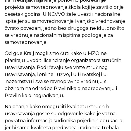
Ira Tretinjak najavila je ponovno pokretanje
projekta samovrednovanja škola koji je završio prije
desetak godina. U NCVVO žele uvesti i nacionalne
ispite jer su samovrednovanje i vanjsko vrednovanje
čvrsto povezani, jedno bez drugoga ne idu, ono što
se vrednuje nacionalnim ispitima podloga je za
samovrednovanje.
Od gđe Kralj mogli smo čuti kako u MZO ne
planiraju uvoditi licenciranje organizatora stručnih
usavršavanja. Podržavaju sve vrste stručnog
usavršavanja, i online i uživo, i u Hrvatskoj i u
inozemstvu i sva se ravnopravno vrednuju s
obzirom na odredbe Pravilnika o napredovanju i
Pravilnika o nagrađivanju.
Na pitanje kako omogućiti kvalitetu stručnih
usavršavanja gošće su odgovorile kako je važna
povratna informacija sudionika pojedinih edukacija
jer bi samo kvaliteta predavača i radionica trebala