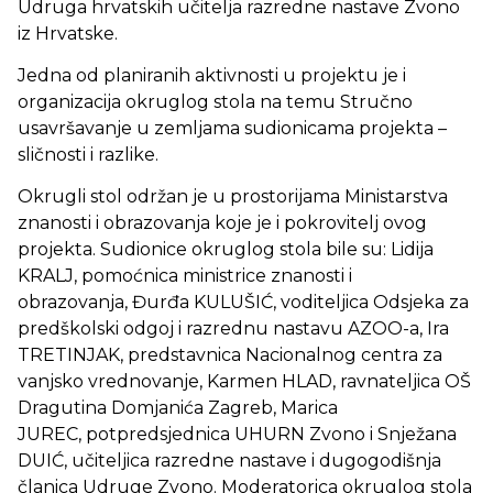
Udruga hrvatskih učitelja razredne nastave Zvono
iz Hrvatske.
Jedna od planiranih aktivnosti u projektu je i
organizacija okruglog stola na temu Stručno
usavršavanje u zemljama sudionicama projekta –
sličnosti i razlike.
Okrugli stol održan je u prostorijama Ministarstva
znanosti i obrazovanja koje je i pokrovitelj ovog
projekta. Sudionice okruglog stola bile su: Lidija
KRALJ, pomoćnica ministrice znanosti i
obrazovanja, Đurđa KULUŠIĆ, voditeljica Odsjeka za
predškolski odgoj i razrednu nastavu AZOO-a, Ira
TRETINJAK, predstavnica Nacionalnog centra za
vanjsko vrednovanje, Karmen HLAD, ravnateljica OŠ
Dragutina Domjanića Zagreb, Marica
JUREC, potpredsjednica UHURN Zvono i Snježana
DUIĆ, učiteljica razredne nastave i dugogodišnja
članica Udruge Zvono. Moderatorica okruglog stola