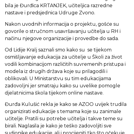
bila je Đurđica KRTANJEK, učiteljica razredne
nastave i predsjednica Udruge Zvono.
Nakon uvodnih informacija o projektu, gošće su
govorile o stručnom usavršavanju učitelja u RH i
načinu njegove organizacije i provedbe do sada.
Od Lidije Kralj saznali smo kako su se tijekom
osmišljavanje edukacija za učitelje u Školi za život
vodili kombinacijom različitih suvremenih pristupa i
modela iz drugih država koje su prilagodili i
oblikovali. U Ministarstvu su tim edukacijama
zadovoljni jer smatraju kako su uvelike pomogle
djelatnicima škola tijekom online nastave.
Đurđa Kulušić rekla je kako se AZOO uvijek trudila
organizirati edukacije s temama koje su zanimale
učitelje. Pratili su potrebe učitelja i takve teme su
birali. Naglasila je kako je teško zadovoljiti sve
sudionike edukacije, ali i procijeniti tko što očekuje