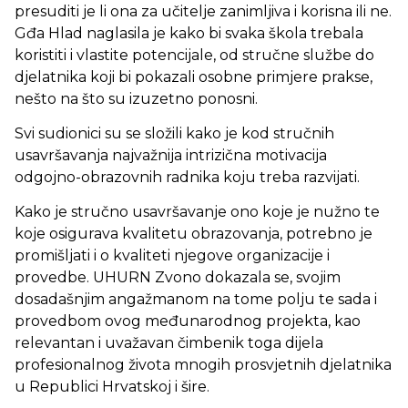
presuditi je li ona za učitelje zanimljiva i korisna ili ne.
Gđa Hlad naglasila je kako bi svaka škola trebala
koristiti i vlastite potencijale, od stručne službe do
djelatnika koji bi pokazali osobne primjere prakse,
nešto na što su izuzetno ponosni.
Svi sudionici su se složili kako je kod stručnih
usavršavanja najvažnija intrizična motivacija
odgojno-obrazovnih radnika koju treba razvijati.
Kako je stručno usavršavanje ono koje je nužno te
koje osigurava kvalitetu obrazovanja, potrebno je
promišljati i o kvaliteti njegove organizacije i
provedbe. UHURN Zvono dokazala se, svojim
dosadašnjim angažmanom na tome polju te sada i
provedbom ovog međunarodnog projekta, kao
relevantan i uvažavan čimbenik toga dijela
profesionalnog života mnogih prosvjetnih djelatnika
u Republici Hrvatskoj i šire.