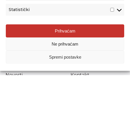
Statistički
Agencija za odgoj i obrazovanje
Prihvaćam
Donje Svetice 38, 10000 Zagreb
Ne prihvaćam
MATIČNI BROJ:
1778129
OIB:
72193628411
Spremi postavke
Prenošenje sadržaja dopušteno je uz navođenje izvora.
Novosti
Kontakt
Stručni ispiti
Pristup informacijama
Propisi i dokumenti
Zaštita osobnih
podataka
Povjerljiva osoba za
unutarnje prijavljivanje
nepravilnosti
Etički povjerenik
Agencije za odgoj i