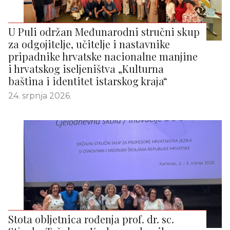
U Puli održan Međunarodni stručni skup
za odgojitelje, učitelje i nastavnike
pripadnike hrvatske nacionalne manjine
i hrvatskog iseljeništva „Kulturna
baština i identitet istarskog kraja“
24. srpnja 2026.
Stota obljetnica rođenja prof. dr. sc.