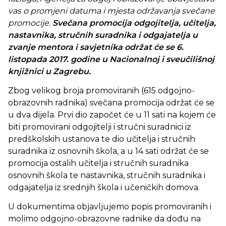
vas o promjeni datuma i mjesta održavanja svečane
promocije.
Svečana promocija odgojitelja, učitelja,
nastavnika, stručnih suradnika i odgajatelja u
zvanje mentora i savjetnika održat će se 6.
listopada 2017. godine u Nacionalnoj i sveučilišnoj
knjižnici u Zagrebu.
Zbog velikog broja promoviranih (615 odgojno-
obrazovnih radnika) svečana promocija održat će se
u dva dijela. Prvi dio započet će u 11 sati na kojem će
biti promovirani odgojitelji i stručni suradnici iz
predškolskih ustanova te dio učitelja i stručnih
suradnika iz osnovnih škola, a u 14 sati održat će se
promocija ostalih učitelja i stručnih suradnika
osnovnih škola te nastavnika, stručnih suradnika i
odgajatelja iz srednjih škola i učeničkih domova.
U dokumentima objavljujemo popis promoviranih i
molimo odgojno-obrazovne radnike da dođu na