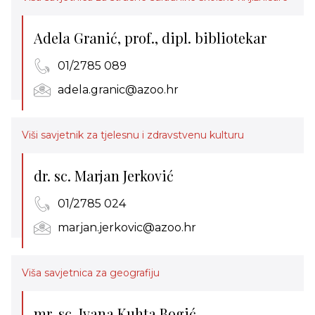
Adela Granić, prof., dipl. bibliotekar
01/2785 089
adela.granic@azoo.hr
Viši savjetnik za tjelesnu i zdravstvenu kulturu
dr. sc. Marjan Jerković
01/2785 024
marjan.jerkovic@azoo.hr
Viša savjetnica za geografiju
mr. sc. Ivana Kuhta Bogić