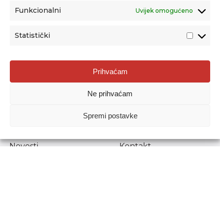
Funkcionalni
Uvijek omogućeno
Statistički
Agencija za odgoj i obrazovanje
Prihvaćam
Donje Svetice 38, 10000 Zagreb
Ne prihvaćam
MATIČNI BROJ:
1778129
OIB:
72193628411
Spremi postavke
Prenošenje sadržaja dopušteno je uz navođenje izvora.
Novosti
Kontakt
Stručni ispiti
Pristup informacijama
Propisi i dokumenti
Zaštita osobnih
podataka
Povjerljiva osoba za
unutarnje prijavljivanje
nepravilnosti