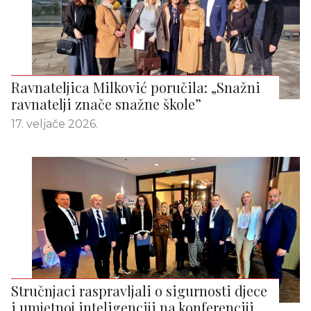
Ravnateljica Milković poručila: „Snažni
ravnatelji znače snažne škole”
17. veljače 2026.
Stručnjaci raspravljali o sigurnosti djece
i umjetnoj inteligenciji na konferenciji