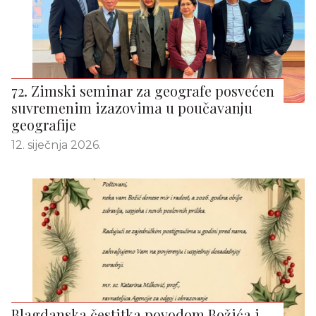
72. Zimski seminar za geografe posvećen
suvremenim izazovima u poučavanju
geografije
12. siječnja 2026.
Blagdanska čestitka povodom Božića i