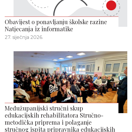
Obavijest o ponavljanju školske razine
Natjecanja iz informatike
27. siječnja 2026.
Međužupanijski stručni skup
edukacijskih rehabilitatora Stručno-
metodička priprema i polaganje
stručnog ispita pripravnika edukacijskih