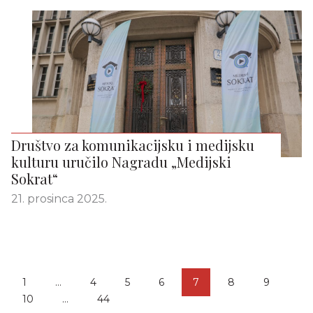
Društvo za komunikacijsku i medijsku
kulturu uručilo Nagradu „Medijski
Sokrat“
21. prosinca 2025.
1
…
4
5
6
7
8
9
10
…
44