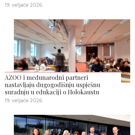
19. veljače 2026.
AZOO i međunarodni partneri
nastavljaju dugogodišnju uspješnu
suradnju u edukaciji o Holokaustu
19. veljače 2026.