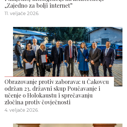
„Zajedno za bolji internet”
11. veljače 2026.
Obrazovanje protiv zaborava: u Čakovcu
održan 23. državni skup Poučavanje i
učenje o Holokaustu i sprečavanju
zločina protiv čovječnosti
4. veljače 2026.