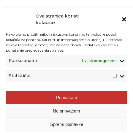
Ova stranica koristi
kolačiće
Kako bismo pružili najbolja iskustva, koristimo tehnologije poput
kolačića za pohranu i/ili pristup informacijama o uređaju. Pristanak
na ove tehnologije omogućit će nam obradu podataka kao što su
ponašanje pregledavanja stranice.
Funkcionalni
Uvijek omogućeno
Statistički
Agencija za odgoj i obrazovanje
Prihvaćam
Donje Svetice 38, 10000 Zagreb
Ne prihvaćam
MATIČNI BROJ:
1778129
OIB:
72193628411
Spremi postavke
Prenošenje sadržaja dopušteno je uz navođenje izvora.